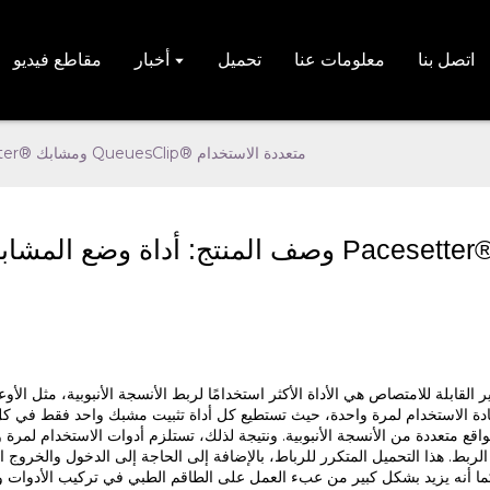
اتصل بنا
معلومات عنا
تحميل
أخبار
مقاطع فيديو
وصف المنتج: أداة وضع المشابك المتعددة Pacesetter® ومشابك QueuesClip® متعددة الاستخدام
وصف المنتج: أداة وضع المشابك المتعددة Pacesetter® ومشاب
 القابلة للامتصاص هي الأداة الأكثر استخدامًا لربط الأنسجة الأنبوبية، مثل الأوع
 لإعادة الاستخدام لمرة واحدة، حيث تستطيع كل أداة تثبيت مشبك واحد فقط في ك
مواقع متعددة من الأنسجة الأنبوبية. ونتيجة لذلك، تستلزم أدوات الاستخدام لمرة 
بط. هذا التحميل المتكرر للرباط، بالإضافة إلى الحاجة إلى الدخول والخروج 
 كما أنه يزيد بشكل كبير من عبء العمل على الطاقم الطبي في تركيب الأدوات و