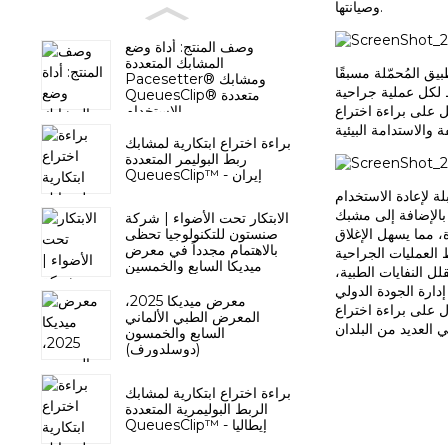
وصيانتها.
وصف المنتج: أداة وضع
المشابك المتعددة
يق المُحمّلة مسبقًا
Pacesetter® ومشابك
 لكل عملية جراحية
QueuesClip® متعددة
الاستخدام
صل على براءة اختراع
براءة اختراع ابتكارية لمشابك
ربط البوليمر المتعددة
QueuesClip™ - إيران
ستخدام Pacesetter®،
بالإضافة إلى مشبك QueuesClip® متعدد الاستخدامات للاستخدام لمرة واحدة. قبل الاستخدام، يمكن تحميل هذه الأجهزة بأجهزة تطبيق مشابك متعددة بمواصفات أو
الابتكار تحت الأضواء | شركة
صنستون للتكنولوجيا تحظى
، مما يسهل الإغلاق
بالاهتمام مجدداً في معرض
 العمليات الجراحية
ميديكا السابع والخمسين
ل النفايات الطبية،
ة CE من الاتحاد الأوروبي،
معرض ميديكا 2025،
ت اختراع محلية إلى عشرات الأسواق المستهدفة في جميع أنحاء العالم، وقد تم
المعرض الطبي الألماني
السابع والخمسون
(دوسلدورف)
براءة اختراع ابتكارية لمشابك
الربط البوليمرية المتعددة
QueuesClip™ - إيطاليا