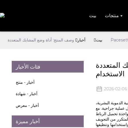
منتجات
بيت
بيت
أخبار
ك QueuesClip® متعددة
فئات الأخبار
الاستخدام
أخبار - منتج
2026-02-06
أخبار - شهادة
ية الدموية البشرية،
أخبار - معرض
ل عملية جراحية. مع
واحدة تحميل الرباط
المتكرر من التجويف
أخبار مميزة
استخدامها وتنظيفها