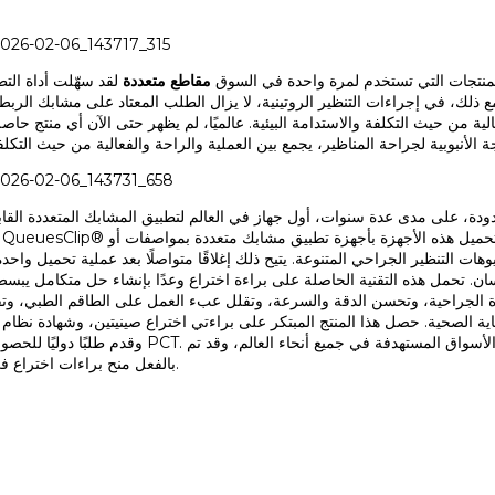
المنتجات التي تستخدم لمرة واحدة في السوق
مقاطع متعددة
لقد سهّلت أداة التطب
لك، في إجراءات التنظير الروتينية، لا يزال الطلب المعتاد على مشابك الربط
عالية من حيث التكلفة والاستدامة البيئية. عالميًا، لم يظهر حتى الآن أي منتج حا
ى مدى عدة سنوات، أول جهاز في العالم لتطبيق المشابك المتعددة القابلة لإعادة الا
التنظير الجراحي المتنوعة. يتيح ذلك إغلاقًا متواصلًا بعد عملية تحميل واحدة
ان. تحمل هذه التقنية الحاصلة على براءة اختراع وعدًا بإنشاء حل متكامل يبسط
اءة الجراحية، وتحسن الدقة والسرعة، وتقلل عبء العمل على الطاقم الطبي، وتقل
ة. حصل هذا المنتج المبتكر على براءتي اختراع صينيتين، وشهادة نظام إدارة الجودة الدولي ISO 13485، وشهاد
وقدم طلبًا دوليًا للحصول على براءة اختراع PCT. وفي الوقت نفسه، تم تقديم طلبات براءا
بالفعل منح براءات اختراع في العديد من البلدان.