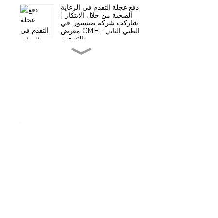
دفع عجلة التقدم في الرعاية
الصحية من خلال الابتكار |
شاركت شركة صنستون في
معرض CMEF الطبي الثاني
والتسعين
معاينة معرض هانغتشو
صنستون للتكنولوجيا |
المعرض الدولي الثاني
والتسعون للمعدات الطبية
في الصين (CMEF)،
قوانغتشو، الصين
براءة اختراع ابتكارية لمشابك
ربط البوليمر المتعددة
QueuesClip™ - أستراليا
براءة اختراع ابتكارية لملاقط
ربط قابلة للامتصاص لوقف
النزيف - أمريكا
اترك رسالتك
تألقت شركة صنستون في
معرض هوسبيتالار الدولي
للمزيد من المعلومات، يرجى ترك معلومات
للمعدات الطبية في البرازيل
2025
الاتصال الخاصة بك.