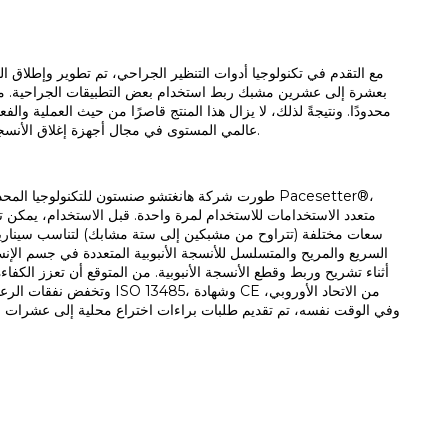
مع التقدم في تكنولوجيا أدوات التنظير الجراحي، تم تطوير وإطلاق 
بعشرة إلى عشرين مشبك ربط استخدام بعض التطبيقات الجراحية. مع ذ
محدودًا. ونتيجةً لذلك، لا يزال هذا المنتج قاصرًا من حيث العملية والف
عالمي المستوى في مجال أجهزة إغلاق الأنسجة الأنبوبية لجراحة المناظير، يجمع بين العملية والراحة والفعالية من حيث التكلفة والاستدامة البيئية.
طورت شركة هانغتشو صنستون للتكنولوجيا المحدودة، عل
سعات مختلفة (تتراوح من مشبكين إلى ستة مشابك) لتناسب سيناريوهات 
السريع والمريح والمتسلسل للأنسجة الأنبوبية المتعددة في جسم الإنس
أثناء تشريح وربط وقطع الأنسجة الأنبوبية. من المتوقع أن تعزز الكف
وتخفض نفقات الرعاية الصحي