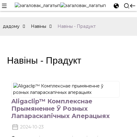
дадому
Навіны
Навіны - Прадукт
Навіны - Прадукт
Aligaclip™ Комплекснае
Прымяненне Ў Розных
Лапараскапічных Аперацыях
2024-10-23