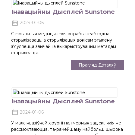
Інавацыйны Дысплей Sunstone
2024-01-06
Стэрыльныя медыцынскія вырабы неабходна
стэрылізаваць, а стэрылізацыя вокісам этылену
з'яўляецца звычайна выкарыстоўваным метадам
стэрылізацыі.
Прагляд Дэталяў
Інавацыйны Дысплей Sunstone
2024-01-06
У малаінвазіўнай хірургіі палімерныя заціскі, якія не
рассмоктваюцца, па-ранейшаму найбольш шырока