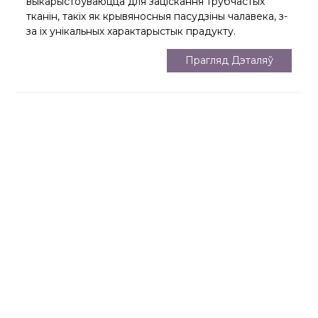
выкарыстоўваюцца для заціскання трубчастых
тканін, такіх як крывяносныя пасудзіны чалавека, з-
за іх унікальных характарыстык прадукту.
Прагляд Дэталяў
Пакіньце Сваё Паведамленне
Для атрымання дадатковай інфармацыі пакіньце свае кантактныя
дадзеныя
Запыт Зараз