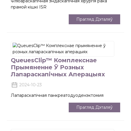
Флюараскапічная эндаскапічная хірургія рака
прамой кішкі ISR
Прагляд Дэталяў
QueuesClip™ Комплекснае
Прымяненне Ў Розных
Лапараскапічных Аперацыях
2024-10-23
Лапараскапічная панкреатодуоденэктомия
Прагляд Дэталяў