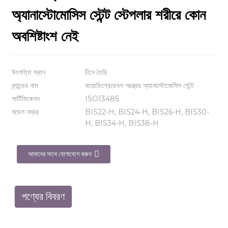
অ্যানাস্টোমোসিস স্টেন্ট স্টেপলার শরীরে কোন
অবশিষ্টাংশ নেই
উৎপত্তি স্থান
চীনে তৈরি
ব্র্যান্ডের নাম
বায়োডিগ্রেডেবল অন্ত্রের অ্যানাস্টোমোসিস স্টেন্ট
সার্টিফিকেশন
ISO13485
মডেল নম্বর
BIS22-H, BIS24-H, BIS26-H, BIS30-
H, BIS34-H, BIS38-H
আমাদের সাথে যোগাযোগ করুন
পণ্যের বিবরণ