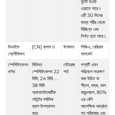
ফুটো হওয়া
এড়াতে পারে।
এটি 30 দিনের
মধ্যে শরীর থেকে
বিচ্ছিন্ন এবং
নির্গত হতে পারে।
ডিভাইস
[CN] ক্লাস II
উপাদান:
পিজিএ, বেরিয়াম
শ্রেণীবিভাগ:
সালফেট
স্পেসিফিকেশন
বিভিন্ন
স্টোরেজ
পণ্যটি এমন
বর্ণনা:
স্পেসিফিকেশন 22
শর্ত:
পরিবেশে সংরক্ষণ
মিমি, 24 মিমি……
করা উচিত যা
38 মিমি
শীতল, শুষ্ক, ভাল
অ্যানাস্টোমোটিক
বায়ুচলাচল, 80%
স্টেন্টের সর্বাধিক
এর বেশি
ব্যাস উপস্থাপন
আপেক্ষিক আর্দ্রতা
করে
সহ পরিষ্কার এবং