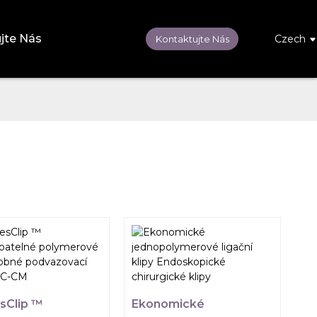
jte Nás
Czech
Kontaktujte Nás
sClip ™
Ekonomické