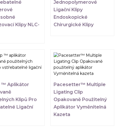
řebatelné
Jednopolymerové
erové
Ligační Klipy
ásobné
Endoskopické
ovací Klipy NLC-
Chirurgické Klipy
p ™ Aplikátor
Pacesetter™ Multiple
vaně
Ligating Clip
elných Klipů Pro
Opakovaně Použitelný
atelné Ligační
Aplikátor Vyměnitelná
Kazeta