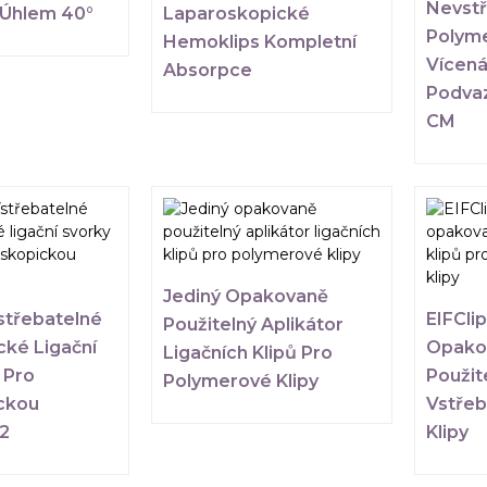
Nevst
m Úhlem 40°
Laparoskopické
Polym
Hemoklips Kompletní
Vícen
Absorpce
Podvaz
CM
Jediný Opakovaně
střebatelné
EIFCli
Použitelný Aplikátor
ké Ligační
Opako
Ligačních Klipů Pro
 Pro
Použit
Polymerové Klipy
ckou
Vstřeb
12
Klipy