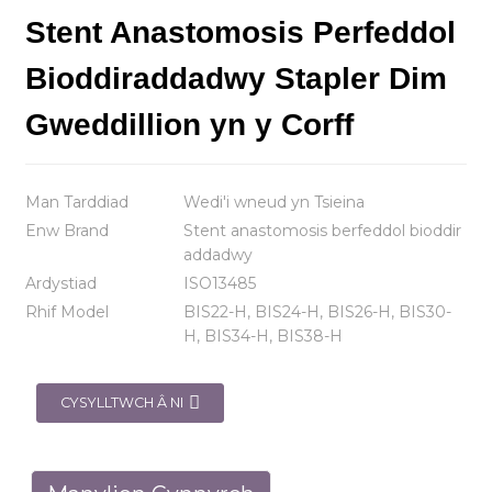
Stent Anastomosis Perfeddol
Bioddiraddadwy Stapler Dim
Gweddillion yn y Corff
Man Tarddiad
Wedi'i wneud yn Tsieina
Enw Brand
Stent anastomosis berfeddol bioddir
addadwy
Ardystiad
ISO13485
Rhif Model
BIS22-H, BIS24-H, BIS26-H, BIS30-
H, BIS34-H, BIS38-H
CYSYLLTWCH Â NI