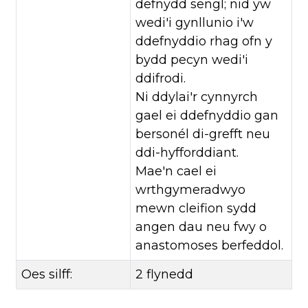
defnydd sengl; nid yw
wedi'i gynllunio i'w
ddefnyddio rhag ofn y
bydd pecyn wedi'i
ddifrodi.
Ni ddylai'r cynnyrch
gael ei ddefnyddio gan
bersonél di-grefft neu
ddi-hyfforddiant.
Mae'n cael ei
wrthgymeradwyo
mewn cleifion sydd
angen dau neu fwy o
anastomoses berfeddol.
Oes silff:
2 flynedd