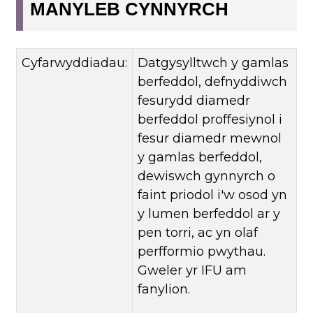
MANYLEB CYNNYRCH
Cyfarwyddiadau:
Datgysylltwch y gamlas
berfeddol, defnyddiwch
fesurydd diamedr
berfeddol proffesiynol i
fesur diamedr mewnol
y gamlas berfeddol,
dewiswch gynnyrch o
faint priodol i'w osod yn
y lumen berfeddol ar y
pen torri, ac yn olaf
perfformio pwythau.
Gweler yr IFU am
fanylion.