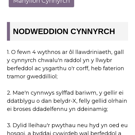
Manylion Cynnyrch
NODWEDDION CYNNYRCH
1. O fewn 4 wythnos ar ôl llawdriniaeth, gall
y cynnyrch chwalu'n raddol yn y llwybr
berfeddol ac ysgarthu o'r corff, heb faterion
tramor gweddilliol;
2. Mae'n cynnwys sylffad bariwm, y gellir ei
ddatblygu o dan belydr-X, felly gellid olrhain
ei broses ddadelfennu yn ddeinamig;
3. Dylid lleihau'r pwythau neu hyd yn oed eu
hosgoi, a byddai cywirdeb wal berfeddol a