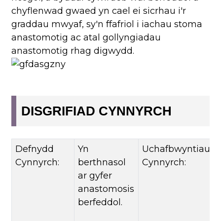
chyflenwad gwaed yn cael ei sicrhau i'r
graddau mwyaf, sy'n ffafriol i iachau stoma
anastomotig ac atal gollyngiadau
anastomotig rhag digwydd.
DISGRIFIAD CYNNYRCH
Defnydd
Yn
Uchafbwyntiau
Cynnyrch:
berthnasol
Cynnyrch:
ar gyfer
anastomosis
berfeddol.