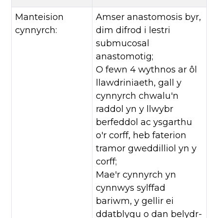
Manteision
Amser anastomosis byr,
cynnyrch:
dim difrod i lestri
submucosal
anastomotig;
O fewn 4 wythnos ar ôl
llawdriniaeth, gall y
cynnyrch chwalu'n
raddol yn y llwybr
berfeddol ac ysgarthu
o'r corff, heb faterion
tramor gweddilliol yn y
corff;
Mae'r cynnyrch yn
cynnwys sylffad
bariwm, y gellir ei
ddatblygu o dan belydr-