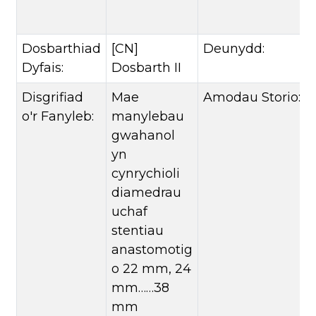
Dosbarthiad
[CN]
Deunydd:
Dyfais:
Dosbarth II
Disgrifiad
Mae
Amodau Storio:
o'r Fanyleb:
manylebau
gwahanol
yn
cynrychioli
diamedrau
uchaf
stentiau
anastomotig
o 22 mm, 24
mm……38
mm