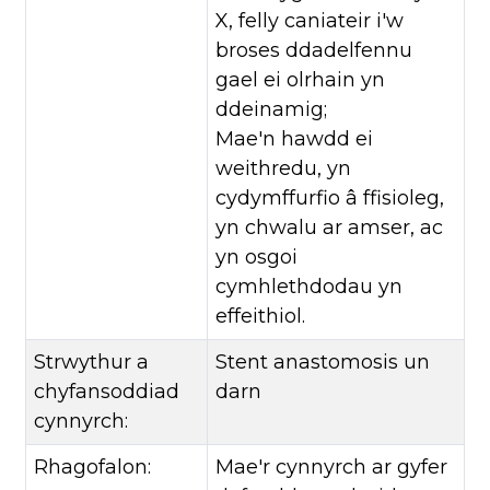
X, felly caniateir i'w
broses ddadelfennu
gael ei olrhain yn
ddeinamig;
Mae'n hawdd ei
weithredu, yn
cydymffurfio â ffisioleg,
yn chwalu ar amser, ac
yn osgoi
cymhlethdodau yn
effeithiol.
Strwythur a
Stent anastomosis un
chyfansoddiad
darn
cynnyrch:
Rhagofalon:
Mae'r cynnyrch ar gyfer