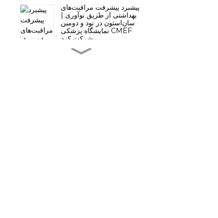
پیشبرد پیشرفت مراقبت‌های
بهداشتی از طریق نوآوری |
سان‌استون در نود و دومین
نمایشگاه پزشکی CMEF
شرکت کرد
پیش‌نمایش نمایشگاه فناوری
سان‌استون هانگژو | نود و
دومین نمایشگاه بین‌المللی
تجهیزات پزشکی چین
(CMEF)، گوانگژو، چین
ثبت اختراع نوآوری برای
کلیپس‌های اتصال پلیمری
چندگانه QueuesClip™ -
استرالیا
ثبت اختراع نوآوری برای
دستگاه اتصال دهنده‌های
هموستاتیک قابل جذب -
آمریکا
پیام خود را بگذارید
حضور درخشان سان‌استون
در نمایشگاه بین‌المللی
تجهیزات پزشکی
برای اطلاعات بیشتر، لطفا اطلاعات تماس خود را
HOSPITALAR برزیل
بگذارید
2025