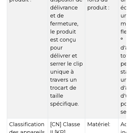
délivrance
produit :
éco
et de
un a
fermeture,
mâc
le produit
flex
est conçu
°
pour
d'an
délivrer et
tota
serrer le clip
perf
unique à
stab
travers un
une 
trocart de
d'ap
taille
d'un
spécifique.
pour
seule
Classification
[CN] Classe
Matériel:
Acie
des appareils
II [KR]
inox