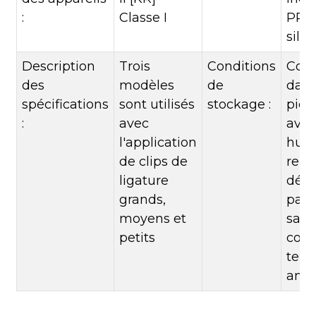
:
Classe I
PPS,
silic
Description
Trois
Conditions
Cons
des
modèles
de
dans
spécifications
sont utilisés
stockage :
pièc
:
avec
avec
l'application
humi
de clips de
rela
ligature
dépa
grands,
pas 
moyens et
sans
petits
corro
temp
ambi