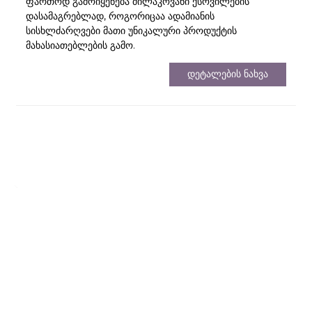
ფართოდ გამოიყენება მილაკოვანი ქსოვილების
დასამაგრებლად, როგორიცაა ადამიანის
სისხლძარღვები მათი უნიკალური პროდუქტის
მახასიათებლების გამო.
Დეტალების Ნახვა
Დატოვე Შენი Შეტყობინება
დამატებითი ინფორმაციისთვის გთხოვთ დატოვოთ თქვენი საკონტაქტო
ინფორმაცია
Გამოძიება