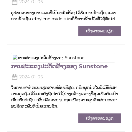
2024-01-06
ອຸປະກອນທາງການແພດທີ່ເປັນຫມັນຕ້ອງໄດ້ຮັບການຂ້າເຊື້ອ, ແລະ
ການຂ້າເຊື້ອ ethylene oxide ແມ່ນວິທີການຂ້າເຊື້ອທີ່ໃຊ້ທົ່ວໄປ.
ເບິ່ງລາຍລະອຽດ
ການສະແດງປະດິດສ້າງຂອງ Sunstone
2024-01-06
ໃນການຜ່າຕັດແບບຮຸກຮານໜ້ອຍທີ່ສຸດ, ຄລິບຜູກມັດໂພລີເມີທີ່ບໍ່ສາ
ມາດດູດຊຶມໄດ້ແມ່ນຍັງຖືກນໍາໃຊ້ຢ່າງກວ້າງຂວາງທີ່ສຸດເພື່ອຍຶດເອົາ
ເນື້ອເຍື່ອທໍ່ເຊັ່ນ: ເສັ້ນເລືອດຂອງມະນຸດເນື່ອງຈາກຄຸນລັກສະນະຂອງ
ຜະລິດຕະພັນທີ່ເປັນເອກະລັກ.
ເບິ່ງລາຍລະອຽດ