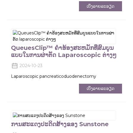
ເບິ່ງລາຍລະອຽດ
QueuesClip™ ຄໍາຮ້ອງສະຫມັກທີ່ສົມບູນ
ແບບໃນການຜ່າຕັດ Laparoscopic ຕ່າງໆ
2024-10-23
Laparoscopic pancreaticoduodenectomy
ເບິ່ງລາຍລະອຽດ
ການສະແດງປະດິດສ້າງຂອງ Sunstone