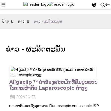
ບ້ານ
ຂ່າວ
ຂ່າວ - ຜະລິດຕະພັນ
ຂ່າວ - ຜະລິດຕະພັນ
Aligaclip ™ຄໍາຮ້ອງສະຫມັກທີ່ສົມບູນແບບ
ໃນການຜ່າຕັດ Laparoscopic ຕ່າງໆ
2024-10-23
ການຜ່າຕັດມະເຮັງຮູທະວານ Fluoroscopic endoscopic ISR