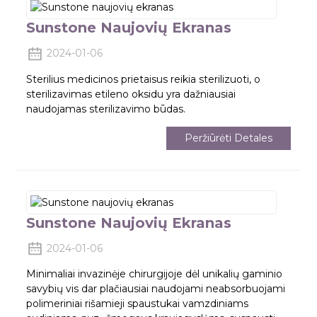
Sunstone Naujovių Ekranas
2024-01-06
Sterilius medicinos prietaisus reikia sterilizuoti, o
sterilizavimas etileno oksidu yra dažniausiai
naudojamas sterilizavimo būdas.
Peržiūrėti Detales
Sunstone Naujovių Ekranas
2024-01-06
Minimaliai invazinėje chirurgijoje dėl unikalių gaminio
savybių vis dar plačiausiai naudojami neabsorbuojami
polimeriniai rišamieji spaustukai vamzdiniams