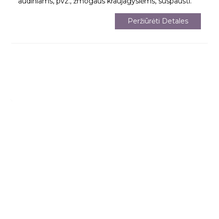
audiniams, pvz., žmogaus kraujagyslėms, suspausti.
Peržiūrėti Detales
Palikite Savo Žinutę
Norėdami gauti daugiau informacijos, palikite savo kontaktinę informaciją
Užklausa
Dabar