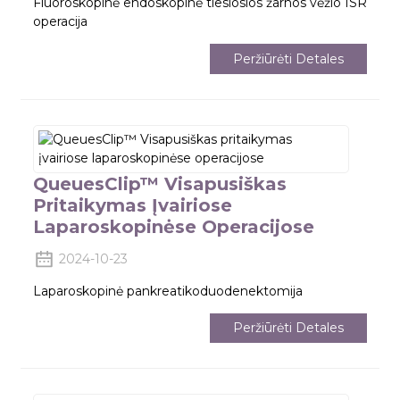
Fluoroskopinė endoskopinė tiesiosios žarnos vėžio ISR
operacija
Peržiūrėti Detales
QueuesClip™ Visapusiškas
Pritaikymas Įvairiose
Laparoskopinėse Operacijose
2024-10-23
Laparoskopinė pankreatikoduodenektomija
Peržiūrėti Detales