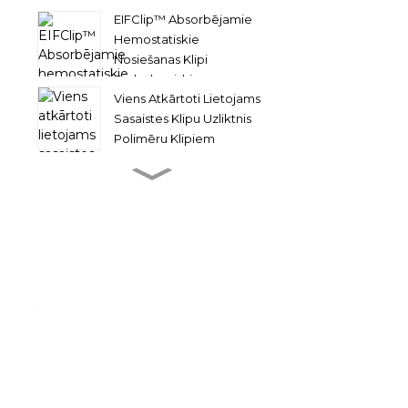
Pārsprieguma...
EIFClip™ Absorbējamie
Hemostatiskie
Nosiešanas Klipi
Endoskopiski...
Viens Atkārtoti Lietojams
Sasaistes Klipu Uzliktnis
Polimēru Klipiem
EIFClip ™ Atkārtoti
Lietojams Klipu Aplikators
Absorbējamai Ligēšanai
C...
Pacesetter™ Vairāku
Ligzdu Klipu Atkārtoti
Lietojama Aplikatora
Nomaiņa...
Bioloģiski Noārdāms
Zarnu Anastomozes
Stenta Skavotājs No Res...
Atstājiet Savu Ziņojumu
QueuesClip ™ Vairāki