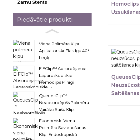
Zarnu Stents
Hemoclips 
Uzsūkšanā
Piedāvātie produkti
Viena Polimēra Klipu
Aplikators Ar Elastīgu 40°
Leņķi
EIFClip™ Absorbējamie
Laparoskopiskie
QueuesClip
Hemoclips Pilnīgi
Neuzsūcoši
Absorb...
Saitēšanas 
QueuesClip™
Neabsorbējošs Polimēru
Vairāku Saišu Klip...
Ekonomiski Viena
Polimēra Savienošanas
Klipi Endoskopiskā