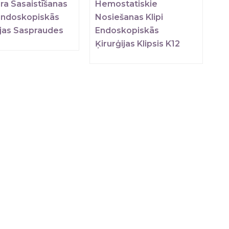
ra Sasaistīšanas
Hemostatiskie
 Endoskopiskās
Nosiešanas Klipi
ijas Saspraudes
Endoskopiskās
Ķirurģijas Klipsis K12