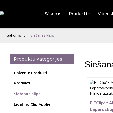
Sākums
Produkti
Videokl
Sākums
Siešanas klips
Produktu kategorijas
Siešan
Galvenie Produkti
Produkti
Siešanas Klips
EIFClip™ 
Ligating Clip Applier
Laparoskop