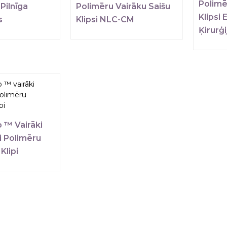
Polimē
Pilnīga
Polimēru Vairāku Saišu
Klipsi
s
Klipsi NLC-CM
Ķirurģ
 ™ Vairāki
 Polimēru
Klipi