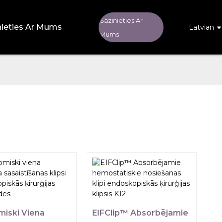
Sazinieties Ar
nieties Ar Mums
Latvian
Mums
iski Viena
EIFClip™ Absorbējamie