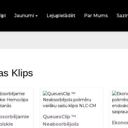
ipi
Jaunumi
Lejupielādēt
Par Mums
Sazi
as Klips
Absorbējamie
QueuesClip ™
Ekonom
iskie
Neabsorbējošs