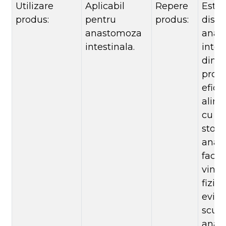
Utilizare
Aplicabil
Repere
Este 
produs:
pentru
produs:
dispo
anastomoza
anas
intestinala.
intes
din 
prote
efici
alim
cu s
stom
anas
facil
vind
fiziol
evită
scurg
anas