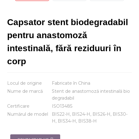
Capsator stent biodegradabil
pentru anastomoză
intestinală, fără reziduuri în
corp
Locul de origine
Fabricate în China
Nume de marcă
Stent de anastomoză intestinală bio
degradabil
Certificare
ISO13485
Numărul de model
BIS22-H, BIS24-H, BIS26-H, BIS30-
H, BIS34-H, BIS38-H