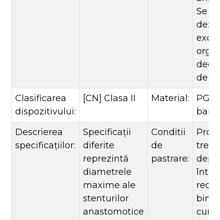
Se p
dezin
excre
orga
decu
de zil
Clasificarea
[CN] Clasa II
Material:
PGA, 
dispozitivului:
bariu
Descrierea
Specificații
Conditii
Prod
specificațiilor:
diferite
de
trebu
reprezintă
pastrare:
depoz
diametrele
într
maxime ale
rece,
stenturilor
bine 
anastomotice
curat