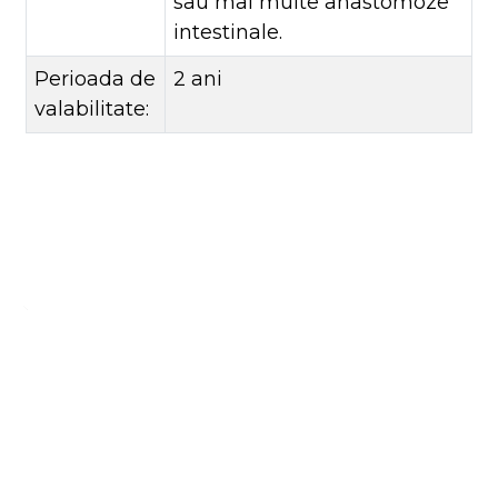
sau mai multe anastomoze
intestinale.
Perioada de
2 ani
valabilitate:
Lăsați Mesajul Dvs
Pentru mai multe informații, vă rugăm să lăsați datele dvs. de contact
Întrebare