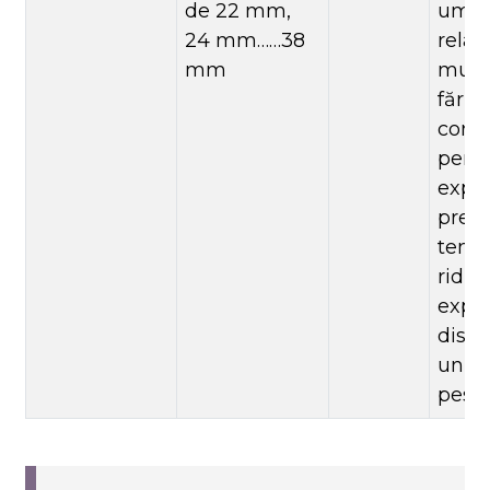
de 22 mm,
umid
24 mm……38
relat
mm
mult 
fără 
coroz
pentr
expu
prelu
temp
ridic
expu
dispo
un m
pest