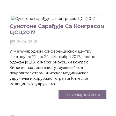
Сунстоне Сарађује Са Конгресом
ЦСЦ2017
2024-02-19
У Међународном конференцијском центру
Џенгџоу од 22. до 24. септембра 2017. године
одржан је „18. кинески хируршки конгрес
Кинеског медицинског удружења“ под
покровитељством Кинеског медицинског
удружења и Хируршког огранка Кинеског
медицинског удружења.
Погледајте Детаљ