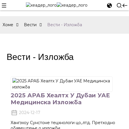
Хоме
Вести
Вести - Изложба
Вести - Изложба
2025 АРАБ Хеалтх У Дубаи УАЕ
Медицинска Изложба
2024-12-17
Хангзхоу Сунстоне тецхнологи цо,.лтд. Претходно
обавештење о изложби