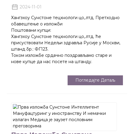
2024-11-01
Хангзхоу Сунстоне тецхнологи цо,.лтд. Претходно
обавештење о изложби
Поштовани купци:
Хангзхоу Сунстоне тецхнологи цо,.лтд. ће
присуствовати Недељи здравља Русије у Москви,
штанд бр.: ФГ123.
Током изложбе срдачно поздрављамо старе и
нове купце да нас посете на штанду.
Погледајте Детаљ