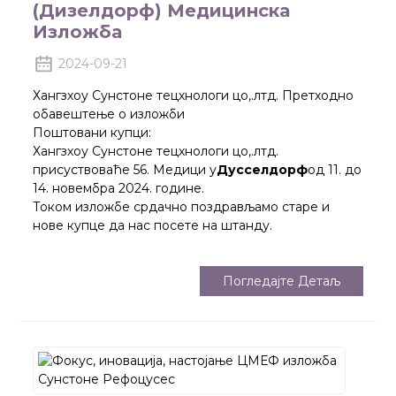
(Дизелдорф) Медицинска
Изложба
2024-09-21
Хангзхоу Сунстоне тецхнологи цо,.лтд. Претходно
обавештење о изложби
Поштовани купци:
Хангзхоу Сунстоне тецхнологи цо,.лтд.
присуствоваће 56. Медици у
Дусселдорф
од 11. до
14. новембра 2024. године.
Током изложбе срдачно поздрављамо старе и
нове купце да нас посете на штанду.
Погледајте Детаљ