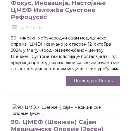
Фокус, Иновација, Настојање
ЦМЕФ Изложба Сунстоне
Рефоцусес
2024-10-18
90. Кинески међународни сајам медицинске
опреме (ЦМЕФ) свечано је отворен 12. октобра
2024. у Међународном изложбеном центру
Шенжен. Сунтоне технологија је постала један од
врхунаца претходних изложби са својим изузетним
напретком у иновативним медицинским уређајима.
Погледајте Детаљ
90. ЦМЕФ (Шенжен) Сајам
Медицинске Опреме (јесен)