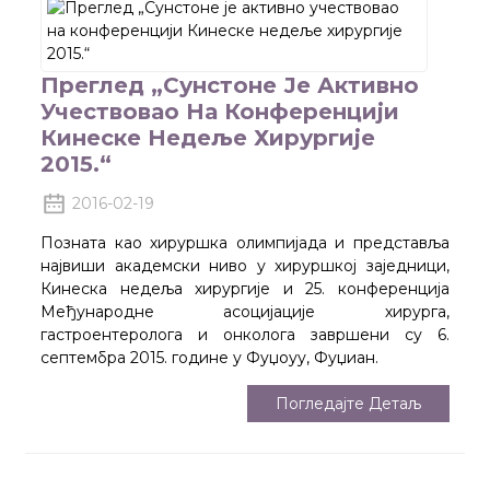
Преглед „Сунстоне Је Активно
Учествовао На Конференцији
Кинеске Недеље Хирургије
2015.“
2016-02-19
Позната као хируршка олимпијада и представља
највиши академски ниво у хируршкој заједници,
Кинеска недеља хирургије и 25. конференција
Међународне асоцијације хирурга,
гастроентеролога и онколога завршени су 6.
септембра 2015. године у Фуџоуу, Фуџиан.
Погледајте Детаљ