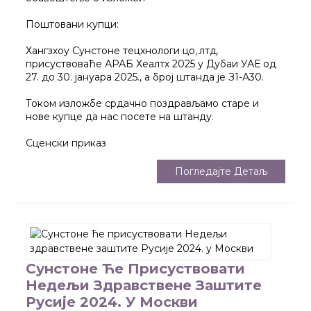
Поштовани купци:
Хангзхоу Сунстоне тецхнологи цо,.лтд.
присуствоваће АРАБ Хеалтх 2025 у Дубаи УАЕ од
27. до 30. јануара 2025., а број штанда је З1-А30.
Током изложбе срдачно поздрављамо старе и
нове купце да нас посете на штанду.
Сценски приказ
Погледајте Детаљ
Сунстоне Ће Присуствовати
Недељи Здравствене Заштите
Русије 2024. У Москви