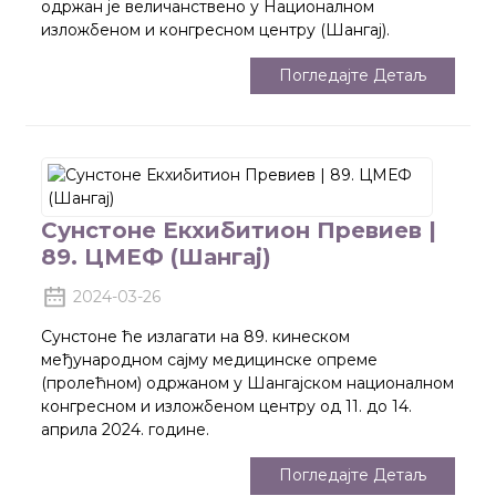
одржан је величанствено у Националном
изложбеном и конгресном центру (Шангај).
Погледајте Детаљ
Сунстоне Екхибитион Превиев |
89. ЦМЕФ (Шангај)
2024-03-26
Сунстоне ће излагати на 89. кинеском
међународном сајму медицинске опреме
(пролећном) одржаном у Шангајском националном
конгресном и изложбеном центру од 11. до 14.
априла 2024. године.
Погледајте Детаљ