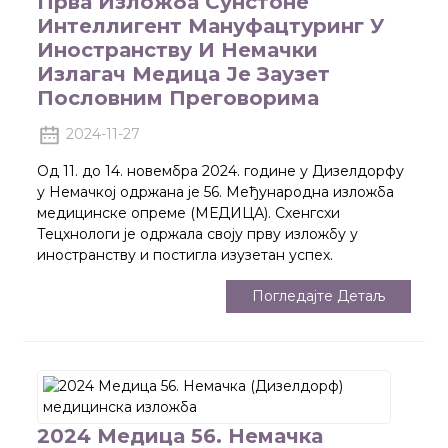
Прва Изложба Сунстоне
Интеллигент Мануфацтуринг У
Иностранству И Немачки
Излагач Медица Је Заузет
Пословним Преговорима
2024-11-27
Од 11. до 14. новембра 2024. године у Дизелдорфу
у Немачкој одржана је 56. Међународна изложба
медицинске опреме (МЕДИЦА). Схенгсхи
Тецхнологи је одржала своју прву изложбу у
иностранству и постигла изузетан успех.
Погледајте Детаљ
2024 Медица 56. Немачка