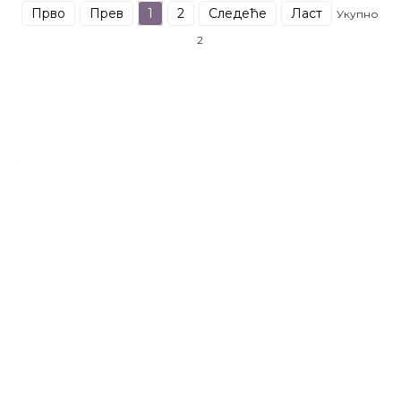
Прво
Прев
1
2
Следеће
Ласт
Укупно
2
Оставите Своју Поруку
За више информација оставите своје контакт податке
Инкуири Нов
КОНТАКТ
Адреса