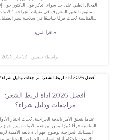
المجال الطبي على حد سواء. أتذكر قول الدكتور جون إ
ماثيوز، الخبير المعروف في تقنيات الجراحة: "الأدوات
المناسبة تُحدث فرقًا شاسعًا في سلاسة سير العمليا
الجراحية". وهذا ينطبق تمامًا على أدوات تطبيق المشاب
حيث تُؤثر الدقة والموثوقية تأثيرًا كبيرًا على نتائج المر
»
اقرأ المزيد
قد يكون اختيار أداة تطبيق المشابك المتعددة المناسبة أم
محيرًا. مع وجود العديد من الخيارات المتاحة، من المهم ج
مراعاة الجودة وكفاءة الأداء. بالإضافة إلى ذلك، يُعد الت
بواسطة:
جيمس
-
23 يناير 2026
الصغير وسهولة الاستخدام من الأمور الجديرة بالاهتمام
ولكن دعونا نكون واقعيين، فليست كل المنتجات متساو
في الأداء، وقد يُخيب بعضها الآمال. عند شراء أداة تطب
مشابك متعددة قابلة لإعادة الاستخدام، من الجيد أيضًا
التفكير في تجاربك السابقة. فالعيوب الصغيرة في المع
قد تُؤدي أحيانًا إلى عواقب وخيمة أثناء الجراحة. إذن، ال
أفضل 2026 أداة لربط الشعر:
كله يتعلق بإيجاد التوازن الأمثل بين التكلفة والجودة. آم
يساعدك هذا الدليل المختصر على اتخاذ خيارٍ أكثر ذكاءً، خ
مراجعات ودليل شراء؟
يُناسب عيادتك ويضمن سلامة مرضاك ورضاهم.
عندما يتعلق الأمر بالدقة الجراحية، يُحدث اختيار الأدو
المناسبة فرقًا كبيرًا. ومن بين هذه الأدوات، يبرز جهاز 
المشابك الجراحية بوضوح. فهو أداة بالغة الأهمية لرب
الأنسجة بإحكام أثناء العمليات الجراحية المختلفة، مم