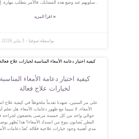
لأسلوبهم عند وضع هذه المشابك، فالأمر يتطلب مهارة. إت
استخدامه يعتمد بشكل كبير على التدريب المناسب. لن
صريحين، إذا لم تكن لديك خبرة، فقد يكون التعامل مع
»
اقرأ المزيد
صعبًا، وقد تؤدي الأخطاء إلى مضاعفات لا يرغب بها أحد. 
السبب، يُعد التدريب وصقل الأسلوب أمرًا بالغ الأهمية؛ 
عملية جراحية تختلف عن الأخرى، وإيجاد الطريقة الصح
بواسطة:
صوفيا
-
3 يناير 2026
يُحدث فرقًا كبيرًا في السلامة والنجاح. كما أن معرفة كي
عمل الجهاز تُعزز ثقتك بنفسك. بالطبع، لا يقتصر الأمر 
الجانب الميكانيكي فقط، فالوعي بالمخاطر المحتملة أ
بالغ الأهمية. استذكار التجارب السابقة يُساعدك على تح
مهاراتك مع مرور الوقت. في النهاية، لا يقتصر السعي إ
الدقة والعناية في الأسلوب على الممارسة الجيدة فح
كيفية اختيار دعامة الأمعاء المناسبة
بل يتعلق أيضًا بالحفاظ على سلامة المرضى، وهو الأه
على الإطلاق.
لخيارات علاج فعالة
على مر السنين، شهدنا تقدماً ملحوظاً في كيفية علاج ان
الأمعاء، لا سيما مع ظهور دعامات الأمعاء. هل تعلم أ
حوالي واحد من كل خمسة مرضى يخضعون لجراحة ف
البطن يُصابون بنوع من انسداد الأمعاء؟ هذا يُظهر بوض
مدى أهمية وجود خيارات علاجية فعّالة. تُعدّ دعامات الأم
نقلة نوعية لأنها طفيفة التوغل، مما يُساعد على تخفي