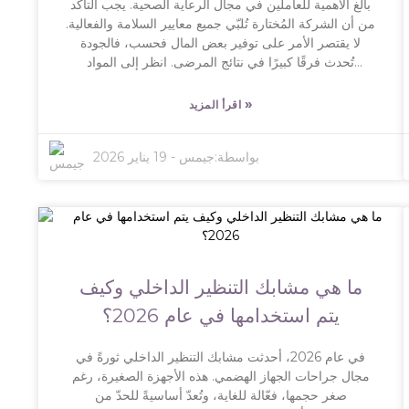
بالغ الأهمية للعاملين في مجال الرعاية الصحية. يجب التأكد
للمصدّرين، فإنّ إيجاد التوازن الأمثل بين تقديم ميزات
من أن الشركة المُختارة تُلبّي جميع معايير السلامة والفعالية.
مبتكرة والحفاظ على الموثوقية ليس مجرد فكرة جيدة، بل
لا يقتصر الأمر على توفير بعض المال فحسب، فالجودة
هو ضروري للغاية للبقاء في الصدارة على المدى الطويل.
تُحدث فرقًا كبيرًا في نتائج المرضى. انظر إلى المواد
المُستخدمة في منتجاتهم. قد يُحاول بعض المُصنِّعين التوفير
باستخدام مواد أرخص، لكن ذلك قد يُؤدي إلى مشاكل أثناء
»
اقرأ المزيد
الجراحة. من المفيد إجراء بعض البحث، مثل الاطلاع على
علامات تجارية مثل Medtronic وEthicon، فهي معروفة
بواسطة:
جيمس
-
19 يناير 2026
بمعداتها الموثوقة. كما يُمكنك قراءة التقييمات أو شهادات
المُستخدمين الآخرين في المجال الطبي للحصول على فكرة
واضحة عمّا يُمكن توقّعه. لا تنسَ أيضًا مُراعاة جودة خدمة
العملاء. فالشركة التي تُجيب على استفساراتك بسرعة
وتُقدّم الدعم اللازم تُسهّل عليك الأمور، خاصةً إذا واجهت أيّة
مشاكل. وبالتأكيد، يُعدّ دعم ما بعد البيع بنفس أهمية المنتج
نفسه. ضع كل هذا في الاعتبار، وستكون مجهزًا بشكل
ما هي مشابك التنظير الداخلي وكيف
أفضل لاختيار شركة مصنعة لأجهزة تطبيق مشابك الربط
الأوتوماتيكية التي تناسب احتياجاتك بالفعل.
يتم استخدامها في عام 2026؟
في عام 2026، أحدثت مشابك التنظير الداخلي ثورةً في
مجال جراحات الجهاز الهضمي. هذه الأجهزة الصغيرة، رغم
صغر حجمها، فعّالة للغاية، وتُعدّ أساسيةً للحدّ من