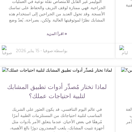
البوليمر غير القابل للامتصاص نقلة نوعية في العمليات
نية
الجراحية. فهي ممتازة لوقف النزيف والحفاظ على تماسك
ي،
الأنسجة. وقد تحول العديد من الجراحين إلى استخدام هذه
أن
المشابك نظرًا لموثوقيتها العالية. ولكن، بصراحة، يُعدّ وضع
المشبك في المكان الصحيح أمرًا بالغ الأهمية لضمان نجاح
العملية. فالتعامل مع هذه المشابك ليس مجرد توجيه سريع،
»
اقرأ المزيد
مل
بل يتطلب فهمًا دقيقًا لآلية عملها. من المستحسن التعرّف
ونيك
على أداة وضع المشابك المتعددة غير القابلة للاستخدام لمرة
ها.
بواسطة:
صوفيا
-
15 يناير 2026
واحدة. يجب وضع كل مشبك في مكانه الصحيح لتجنب أي
مضاعفات لاحقة. مع بعض الممارسة والتدريب المناسب،
 في
ستتقن استخدامها بسرعة. ومع ذلك، لا يخلو الأمر من بعض
ذ
الصعوبات. ففي بعض الأحيان، قد يواجه الجراحون تحديات
يع
في حالات تشريحية معقدة. لذا، فإن استشارة الزملاء أو
جًا
الأقران قد تُقدّم رؤى قيّمة. ومن المهم أيضًا الاستمرار في
لماذا تختار مُصدِّر أدوات تطبيق المشابك
مراجعة أسلوبك والبحث عن طرق لتحسينه. علينا جميعًا أن
مة.
نفهم حدود هذه المشابك لاستخدامها بمسؤولية وفعالية -
لتلبية احتياجات عملك؟
في
وهذا جزء من كونك جراحًا جيدًا.
كل
لغة
في عالم اليوم التنافسي، قد يكون العثور على الشريك
ة
ف
المناسب لتلبية احتياجاتك من المستلزمات الطبية أمرًا
أمر
مُرهقًا في بعض الأحيان. عندما يتعلق الأمر بأدوات مثل
أجهزة تثبيت المشابك، يلعب المصدرون دورًا بالغ الأهمية،