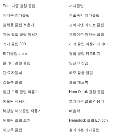
Pom 다중 결찰 클립
서지클립
에티콘 리가클립
수술중인 리가클립
일회용 클립 적용기
코비디엔 라프로 클립
자동 결찰 클립 적용기
호라이즌 티타늄 클립
리가 클립 300
리가 클립 어플리케이터
리가클립 5mm
결찰 클립 카트리지
폴리머 결찰 클립
밑단 O 잠금
단 O 자물쇠
헤모 잠금 클립
앱솔록 클립
클립 헤모록
밑단 오록 클립 적용기
Hem O Lok 결찰 클립
헤모락 적용기
호라이즌 클립 적용기
복강경 헤모클립 적용기
베솔락
헤모락 클립 크기
Hemolock 클립 Ethicon
헤모록 클립
호라이즌 리가클립