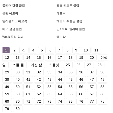
폴리머 결찰 클립
웨크 헤모록 클립
클립 헤모락
헤모록
텔레플렉스 헤모록
헤모락 수술용 클립
헤모 잠금 클립
단 O Lok 폴리머 클립
Weck 클립 외과
헤모락
1
2
삼
4
5
6
7
8
9
10
11
12
13
14
15
16
17
18
19
20
이십
일
스물 둘
이십 삼
스물넷
25
26
27
28
29
30
31
32
33
34
35
36
37
38
39
40
41
42
43
44
45
46
47
48
49
50
51
52
53
54
55
56
57
58
59
60
61
62
63
64
65
66
67
68
69
70
71
72
73
74
75
76
77
78
79
80