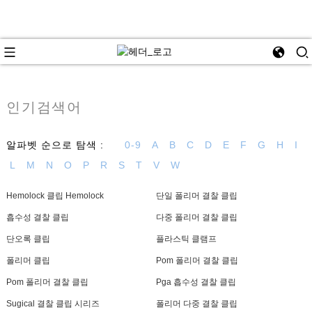
인기검색어
알파벳 순으로 탐색 :
0-9
A
B
C
D
E
F
G
H
I
L
M
N
O
P
R
S
T
V
W
Hemolock 클립 Hemolock
단일 폴리머 결찰 클립
흡수성 결찰 클립
다중 폴리머 결찰 클립
단오록 클립
플라스틱 클램프
폴리머 클립
Pom 폴리머 결찰 클립
Pom 폴리머 결찰 클립
Pga 흡수성 결찰 클립
Sugical 결찰 클립 시리즈
폴리머 다중 결찰 클립