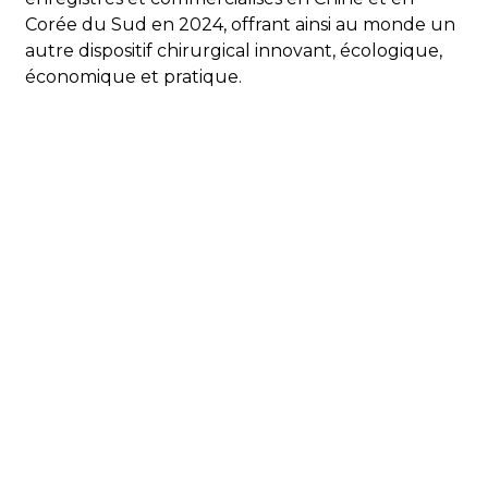
Corée du Sud en 2024, offrant ainsi au monde un
autre dispositif chirurgical innovant, écologique,
économique et pratique.
Laissez Votre Message
Pour plus d'informations, veuillez laisser vos coordonnées.
Demande
D'informations
CONTACT