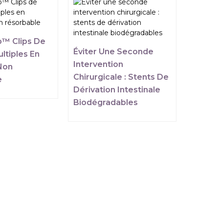
p™ Clips De
Éviter Une Seconde
ltiples En
Intervention
Non
Chirurgicale : Stents De
e
Dérivation Intestinale
Biodégradables
CONTACT