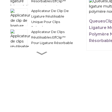
Résorbables EIfClip™
Pour Endoscopie...
Applicateur De Clip De
Ligature Réutilisable
QueuesCli
Unique Pour Clips
Ligature Mu
Polymères
Applicateur De Clips
Polymère 
Réutilisables EIfClip™
Résorbabl
Pour Ligature Résorbable
C...
Pacesetter™ Pince À
Ligature Multiple
Réutilisable Repla...
Agrafeuse Pour Stent
D'anastomose Intestinale
Biodégradable Sans
Résidus...
QueuesClip™ Clips De
Ligature Multiples En
Polymère Non
Résorbable