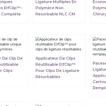
piques
Ligature Multiples En
Écono
s EIfClip™ :
Polymère Non
Polymè
n Complète
Résorbable NLC-CM
Chirur
r De Clip De
Applicateur De Clips
Pacese
utilisable
Réutilisable EIfClip™
Ligatu
r Clips
Pour Clips De Ligature
Applic
Résorbables
Carto
Rempl