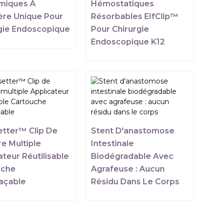
miques À
Hémostatiques
re Unique Pour
Résorbables EIfClip™
gie Endoscopique
Pour Chirurgie
Endoscopique K12
tter™ Clip De
Stent D'anastomose
re Multiple
Intestinale
ateur Réutilisable
Biodégradable Avec
uche
Agrafeuse : Aucun
açable
Résidu Dans Le Corps