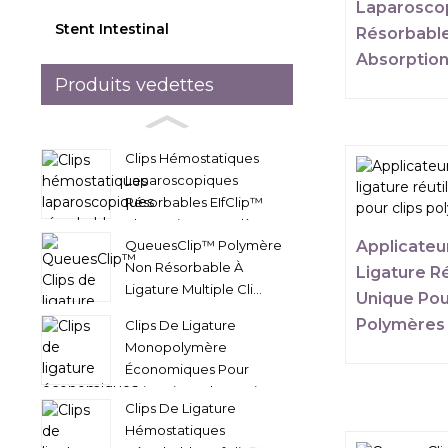
Laparosco
Stent Intestinal
Résorbable
Absorptio
Produits vedettes
Clips Hémostatiques
Laparoscopiques
Résorbables EIfClip™
Absorption Complète...
QueuesClip™ Polymère
Applicateu
Non Résorbable À
Ligature Ré
Ligature Multiple Cli...
Unique Pou
Polymères
Clips De Ligature
Monopolymère
Économiques Pour
Chirurgie Endoscopique...
Clips De Ligature
Hémostatiques