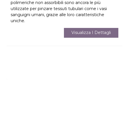
polimeriche non assorbibili sono ancora le più
utilizzate per pinzare tessuti tubulari come i vasi
sanguigni umani, grazie alle loro caratteristiche
uniche.
Visualizza I Dettagli
Lascia Il Tuo Messaggio
Per maggiori informazioni, lascia i tuoi dati di contatto
Richiedi