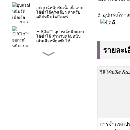
อุปกรณ์หนีบรัดเนื้อเยื่อแบบ
ใช้ซ้ำได้ครั้งเดียว สำหรับ
3. อุปกรณ์ทาง
คลิปหนีบโพลีเมอร์
EIfClip™ อุปกรณ์หนีบแบบ
ใช้ซ้ำได้ สำหรับคลิปหนีบ
เส้นเลือดที่ดูดซึมได้
รายละเอ
Pacesetter™ คลิปหนีบ
เส้นเลือดหลายเส้นแบบใช้
ซ้ำได้ พร้อมตลับเปลี่ยนได้
วิธีใช้ผลิตภัณ
อุปกรณ์เย็บต่อลำไส้แบบ
ย่อยสลายได้ทางชีวภาพ ไม่
ทิ้งสารตกค้างในร่างกาย
QueuesClip™ คลิปหนีบ
เส้นเลือดชนิดโพลีเมอร์ที่ไม่
ดูดซึมได้หลายชิ้น
การจำแนกป
หลีกเลี่ยงการผ่าตัดซ้ำด้วย