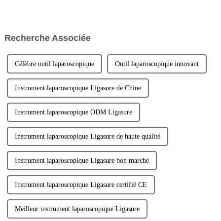
permettent le libre échange de
clients : Hangzhou Sunstone
gaz internes. Inventeurs : Shi
technology co,.ltd. participera
Lei ; Chen Xiongquan ; Chen
à la Semaine de la santé en
Xiaorong ; Dai Weijian. Brevet
Russie à Moscou, stand n° :
Recherche Associée
n° : ZL 2021 1 15...
FG123. Pendant ...
Célèbre outil laparoscopique
Outil laparoscopique innovant
Instrument laparoscopique Ligasure de Chine
Instrument laparoscopique ODM Ligasure
Instrument laparoscopique Ligasure de haute qualité
Instrument laparoscopique Ligasure bon marché
Instrument laparoscopique Ligasure certifié CE
Meilleur instrument laparoscopique Ligasure