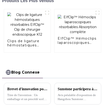
Produits Les Plus Vendus
EIfClip™ Hémoclips
Clips de ligature
laparoscopiques
hémostatiques
résorbables
résorbables
Absorption
EIfClip™ Clip de
complète
chirurgie
endoscopique K12
Blog Connexe
Brevet d'innovation pour le sac d'emballage à clip AlligaClip™ Un emballage et un processus scellés et résistants à l'humidité qui permettent le libre échange de gaz internes - Chine
Sunstone participera à la Semaine russe des soins de santé 2024 à Moscou
Titre de l'invention : Un
Avis préalable d'exposition de
emballage et un procédé scellés
Hangzhou Sunstone
et résistants à l'humidité qui
technology co,.ltd. Chers