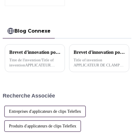
résorbables
Absorption
complète
Blog Connexe
Brevet d'innovation pour l'applicateur de clips multiples réutilisable Pacesetter™ APPLIQUEUR DE CLIPS MULTIPLES -Canadien
Brevet d'innovation pour l'applicateur de clips de ligature hémostatiques résorbables - Canada
Titre de l'invention/Title of
Title of invention
inventionAPPLICATEUR
APPLICATEUR DE CLAMP
D'AGRAFES DE TYPE
POUVANT ETRE RINCE SANS
CONTINUMULTIPLE CLIP
DEMONTAGE
APPLIERBreveté(s)/Patentee(s)HANGZHOU
NASSEMBLAGE DISASSEMBLY-
SUNSTONE TECHNOLOGY
FREE AND FLUSHABLE CLIP
CO.,LTD.lnventeur(s)/Inventor(s)SHI.LEI;
APPLIER
Recherche Associée
ZHANG,W...
Entreprises d'applicateurs de clips Teleflex
Produits d'applicateurs de clips Teleflex