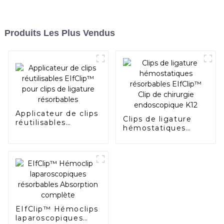
Produits Les Plus Vendus
Applicateur de clips
Clips de ligature
réutilisables
hémostatiques
EIfClip™ pour clips
résorbables
de ligature
EIfClip™ Clip de
résorbables
chirurgie
endoscopique K12
EIfClip™ Hémoclips
laparoscopiques