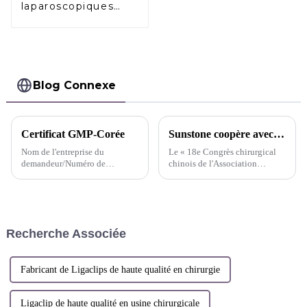
laparoscopiques
résorbables
Absorption
complète
Blog Connexe
Certificat GMP-Corée
Sunstone coopère avec le congrès CSC2017
Nom de l'entreprise du
Le « 18e Congrès chirurgical
demandeur/Numéro de
chinois de l'Association
licence : Stanley Co., Ltd
médicale chinoise », parrainé
Adresse de l'entreprise du
par l'Association médicale
demandeur : T-6043,66,
chinoise et la branche de
Chungmin-ro, Songpa-gu,
chirurgie de l'Association
Séoul, République de Corée
médicale chinoise, s'est tenu à...
Recherche Associée
Fabricant de Ligaclips de haute qualité en chirurgie
Ligaclip de haute qualité en usine chirurgicale