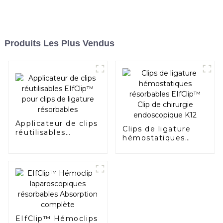
Produits Les Plus Vendus
Applicateur de clips
Clips de ligature
réutilisables
hémostatiques
EIfClip™ pour clips
résorbables
de ligature
EIfClip™ Clip de
résorbables
chirurgie
endoscopique K12
EIfClip™ Hémoclips