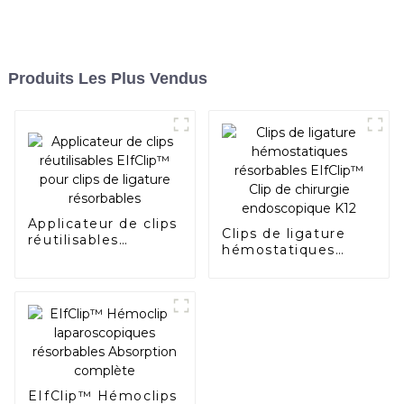
Produits Les Plus Vendus
Applicateur de clips
Clips de ligature
réutilisables
hémostatiques
EIfClip™ pour clips
résorbables
de ligature
EIfClip™ Clip de
résorbables
chirurgie
endoscopique K12
EIfClip™ Hémoclips