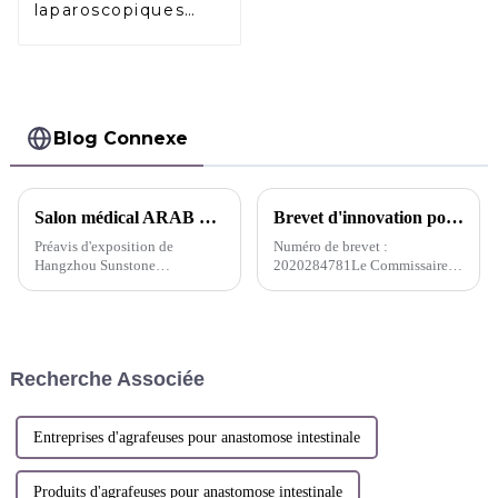
laparoscopiques
résorbables
Absorption
complète
Blog Connexe
Salon médical ARAB Health IN Dubai 2025 aux Émirats arabes unis
Brevet d'innovation pour l'applicateur de clips multiples réutilisable Pacesetter™ APPLIQUEUR DE CLIPS MULTIPLES - Australie
Préavis d'exposition de
Numéro de brevet :
Hangzhou Sunstone
2020284781Le Commissaire
Technology Co., Ltd.
aux brevets a accordé le brevet
ci-dessus le 21 décembre 2023
et certifie que les informations
ci-dessous ont été enregistrées
au registre des brevets.Nom ...
Recherche Associée
Entreprises d'agrafeuses pour anastomose intestinale
Produits d'agrafeuses pour anastomose intestinale