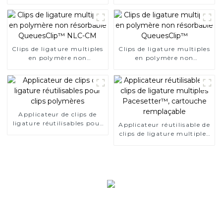
intestinale, aucun résidu
unique pour chirurgie
dans le corps
endoscopique
Clips de ligature multiples
Clips de ligature multiples
en polymère non
en polymère non
résorbable QueuesClip™
résorbable QueuesClip™
NLC-CM
Applicateur de clips de
ligature réutilisables pour
Applicateur réutilisable de
clips polymères
clips de ligature multiples
Pacesetter™, cartouche
remplaçable