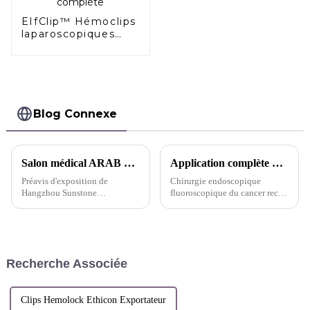
EIfClip™ Hémoclips
laparoscopiques
résorbables
Absorption
complète
Blog Connexe
Salon médical ARAB Health IN Dubai 2025 aux Émirats arabes unis
Application complète d'EifClip™ dans diverses chirurgies laparoscopiques
Préavis d'exposition de
Chirurgie endoscopique
Hangzhou Sunstone
fluoroscopique du cancer rectal
Technology Co., Ltd.
ISR
Recherche Associée
Clips Hemolock Ethicon Exportateur