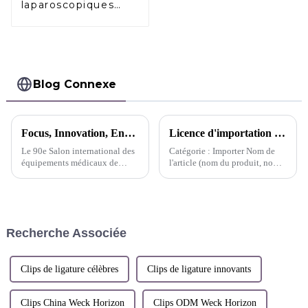
laparoscopiques
résorbables
Absorption
complète
Blog Connexe
Focus, Innovation, Endeavour Exposition CMEF Sunstone se recentre
Licence d'importation de dispositifs médicaux pour l'applicateur réutilisable à clips multiples Pacesetter™ - Corée
Le 90e Salon international des
Catégorie : Importer Nom de
équipements médicaux de
l'article (nom du produit, nom
Chine (CMEF) a ouvert ses
de l'article, nom du modèle) :
portes en grande pompe le 12
Stanley Co., Ltd. Applicateur
octobre 2024 au Centre
réutilisable à clips multiples,
international des expositions
MCA-10CS et 2 autres
de Shenzhen. Suntone
Recherche Associée
Technology est devenu l'un des
points forts de l'événement.
Clips de ligature célèbres
Clips de ligature innovants
Clips China Weck Horizon
Clips ODM Weck Horizon