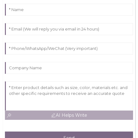
AI Helps Write
Send