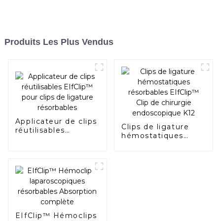
Produits Les Plus Vendus
Applicateur de clips
Clips de ligature
réutilisables
hémostatiques
EIfClip™ pour clips
résorbables
de ligature
EIfClip™ Clip de
résorbables
chirurgie
endoscopique K12
EIfClip™ Hémoclips