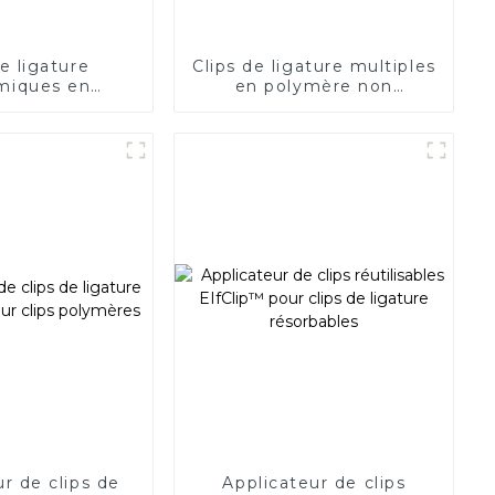
de ligature
Clips de ligature multiples
miques en
en polymère non
 unique pour
résorbable QueuesClip™
 endoscopique
NLC-CM
r de clips de
Applicateur de clips