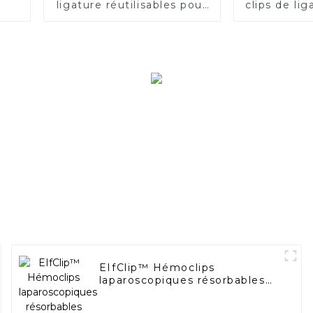
ligature réutilisables pour
clips de li
clips polymères
Pacesette
remp
EIfClip™ Hémoclips
laparoscopiques résorbables
Absorption complète