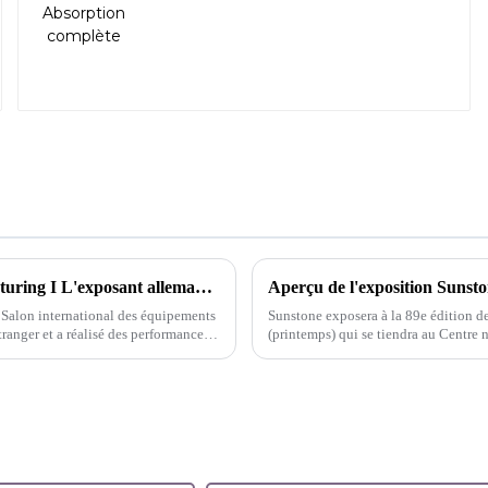
Premier salon à l'étranger de Sunstone Intelligent Manufacturing I L'exposant allemand de Medica est occupé par des négociations commerciales
Aperçu de l'exposition Sunst
 Salon international des équipements
Sunstone exposera à la 89e édition d
anger et a réalisé des performances
(printemps) qui se tiendra au Centre 
2024.