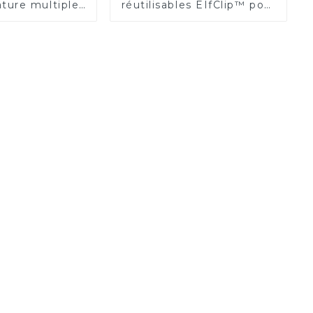
gature multiples
réutilisables EIfClip™ pour
r™, cartouche
clips de ligature
laçable
résorbables