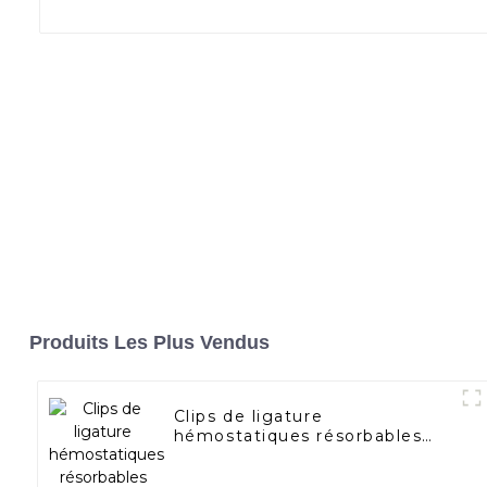
Produits Les Plus Vendus
Clips de ligature
hémostatiques résorbables
EIfClip™ Clip de chirurgie
endoscopique K12