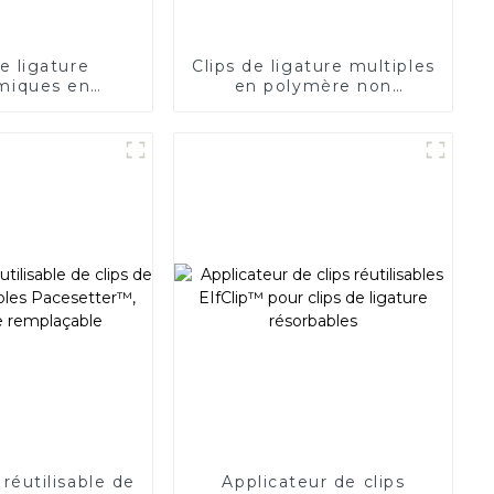
de ligature
Clips de ligature multiples
miques en
en polymère non
 unique pour
résorbable QueuesClip™
 endoscopique
NLC-CM
 réutilisable de
Applicateur de clips