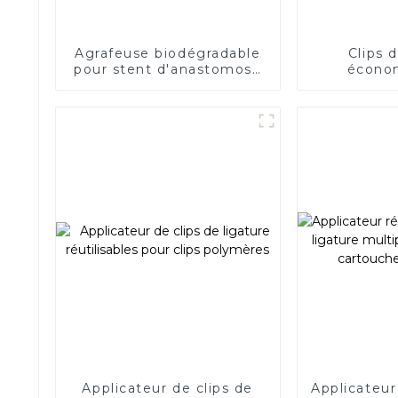
Agrafeuse biodégradable
Clips 
pour stent d'anastomose
écono
intestinale, aucun résidu
polymère
dans le corps
chirurgie
Applicateur de clips de
Applicateur