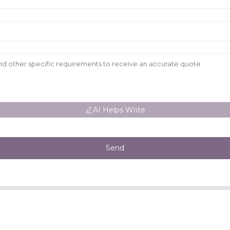
AI Helps Write
Send