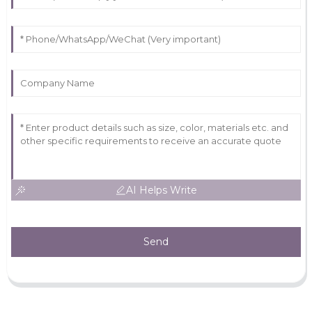
AI Helps Write
Send