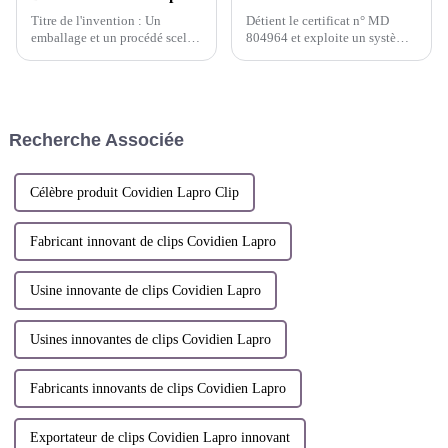
Titre de l'invention : Un
Détient le certificat n° MD
emballage et un procédé scellés
804964 et exploite un système
et résistants à l'humidité qui
de gestion de la qualité
permettent le libre échange de
conforme aux exigences de la
gaz internes. Inventeurs : Shi
norme ISO 13485:2016 pour le
Lei ; Chen Xiongquan ; Chen
domaine d'application suivant
Xiaorong ; Dai Weijian. Brevet
Recherche Associée
n° : ZL 2021 1 15...
Célèbre produit Covidien Lapro Clip
Fabricant innovant de clips Covidien Lapro
Usine innovante de clips Covidien Lapro
Usines innovantes de clips Covidien Lapro
Fabricants innovants de clips Covidien Lapro
Exportateur de clips Covidien Lapro innovant