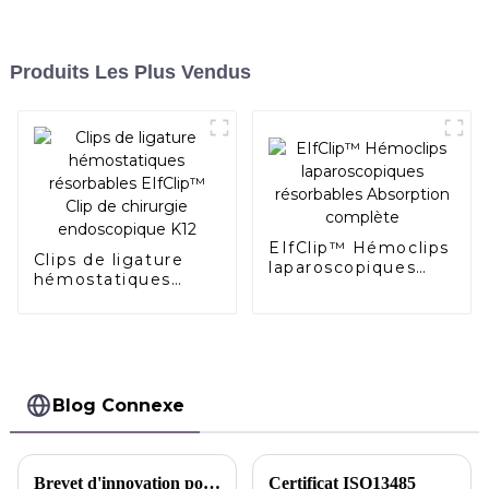
Produits Les Plus Vendus
EIfClip™ Hémoclips
Clips de ligature
laparoscopiques
hémostatiques
résorbables
résorbables
Absorption
EIfClip™ Clip de
complète
chirurgie
endoscopique K12
Blog Connexe
Brevet d'innovation pour le sac d'emballage à clip AlligaClip™ Un emballage et un processus scellés et résistants à l'humidité qui permettent le libre échange de gaz internes - Chine
Certificat ISO13485