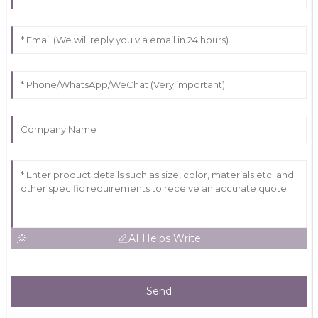
AI Helps Write
Send