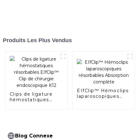
Produits Les Plus Vendus
EIfClip™ Hémoclips
Clips de ligature
laparoscopiques
hémostatiques
résorbables
résorbables
Absorption
EIfClip™ Clip de
complète
chirurgie
endoscopique K12
Blog Connexe