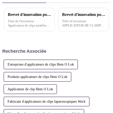
Brevet d'innovation pour l'applicateur de clips réutilisable AlligaClip™ Un applicateur de clips jetable qui ne nécessite ni démontage ni assemblage - Chine
Brevet d'innovation pour l'applicateur de clips de ligature hémostatiques résorbables - Canada
Titre de l'invention :
Title of invention
Applicateur de clips jetables
APPLICATEUR DE CLAMP
qui ne nécessite ni démontage
POUVANT ETRE RINCE SANS
ni assemblageInventeurs : Shi
DEMONTAGE
Lei ; Dai Weijian ; Ma
NASSEMBLAGE DISASSEMBLY-
YanliNuméro de brevet : ZL
FREE AND FLUSHABLE CLIP
2018 1 1634459.1Date de la
APPLIER
Recherche Associée
demande de brevet :
Décembre...
Entreprises d'applicateurs de clips Hem O Lok
Produits applicateurs de clips Hem O Lok
Applicateur de clip Hem O Lok
Fabricant d'applicateurs de clips laparoscopiques Weck