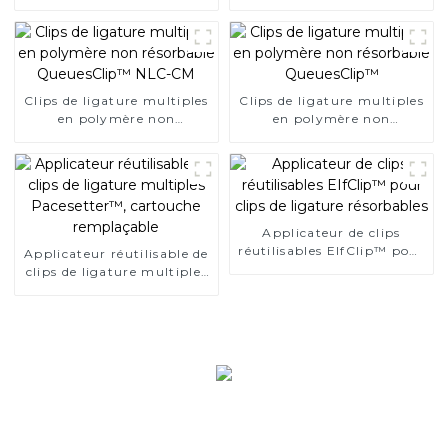
intestinale, aucun résidu
unique pour chirurgie
dans le corps
endoscopique
Clips de ligature multiples
Clips de ligature multiples
en polymère non
en polymère non
résorbable QueuesClip™
résorbable QueuesClip™
NLC-CM
Applicateur de clips
réutilisables EIfClip™ pour
Applicateur réutilisable de
clips de ligature
clips de ligature multiples
résorbables
Pacesetter™, cartouche
remplaçable