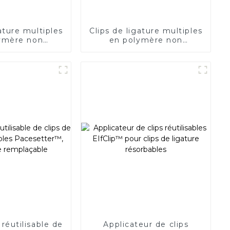
gature multiples
Clips de ligature multiples
ymère non
en polymère non
e QueuesClip™
résorbable QueuesClip™
LC-CM
 réutilisable de
Applicateur de clips