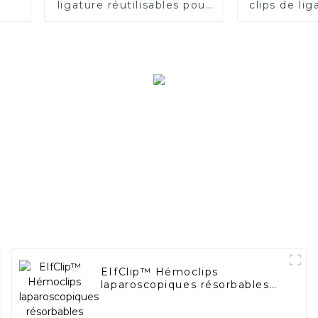
ligature réutilisables pour
clips de li
clips polymères
Pacesette
remp
EIfClip™ Hémoclips
laparoscopiques résorbables
Absorption complète