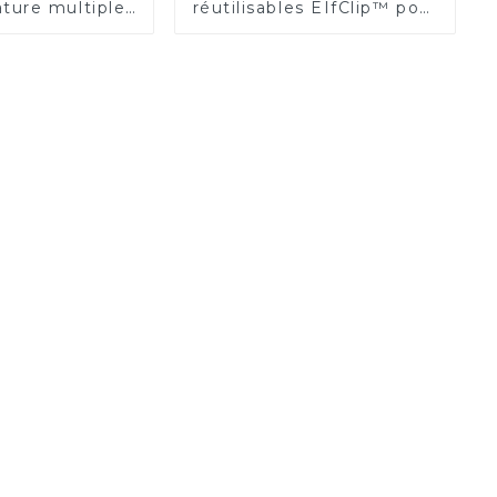
gature multiples
réutilisables EIfClip™ pour
r™, cartouche
clips de ligature
laçable
résorbables