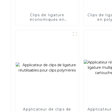
Clips de ligature
Clips de li
économiques en
en pol
polymère unique pour
résorbabl
chirurgie endoscopique
N
Applicateur de clips de
Applicateur