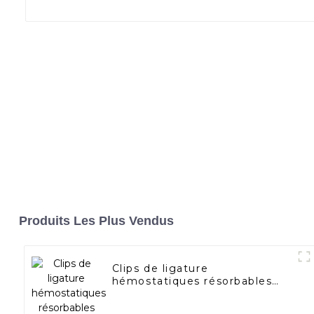
Produits Les Plus Vendus
Clips de ligature
hémostatiques résorbables
EIfClip™ Clip de chirurgie
endoscopique K12