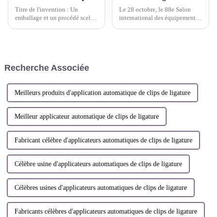
Titre de l'invention : Un
Le 28 octobre, le 88e Salon
emballage et un procédé scellés
international des équipements
et résistants à l'humidité qui
médicaux de Chine (CMEF) et
permettent le libre échange de
le 35e Salon international des
gaz internes. Inventeurs : Shi
technologies de conception et
Lei ; Chen Xiongquan ; Chen
de fabrication d'équipements
Xiaorong ; Dai Weijian. Brevet
médicaux de Chine ont débuté
Recherche Associée
n° : ZL 2021 1 15...
au Shenzh...
Meilleurs produits d'application automatique de clips de ligature
Meilleur applicateur automatique de clips de ligature
Fabricant célèbre d'applicateurs automatiques de clips de ligature
Célèbre usine d'applicateurs automatiques de clips de ligature
Célèbres usines d'applicateurs automatiques de clips de ligature
Fabricants célèbres d'applicateurs automatiques de clips de ligature