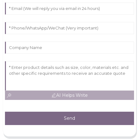
AI Helps Write
Send