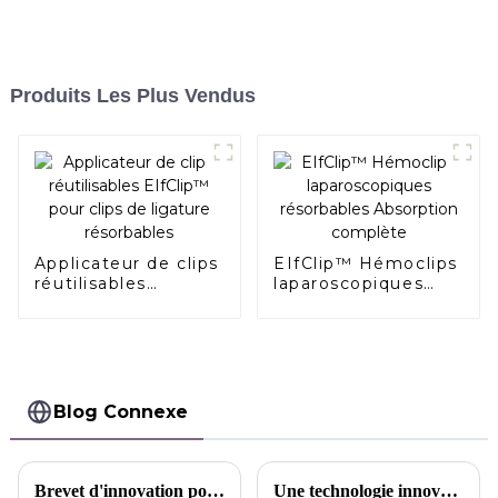
Produits Les Plus Vendus
Applicateur de clips
EIfClip™ Hémoclips
réutilisables
laparoscopiques
EIfClip™ pour clips
résorbables
de ligature
Absorption
résorbables
complète
Blog Connexe
Brevet d'innovation pour le sac d'emballage à clip AlligaClip™ Un emballage et un processus scellés et résistants à l'humidité qui permettent le libre échange de gaz internes - Chine
Une technologie innovante ouvre la voie à un avenir intelligent | Sunstone a participé au 88e CMEF