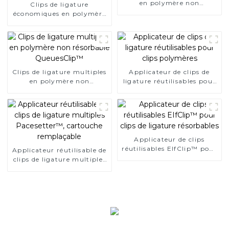
en polymère non
Clips de ligature
résorbable QueuesClip™
économiques en polymère
NLC-CM
unique pour chirurgie
endoscopique
Clips de ligature multiples
Applicateur de clips de
en polymère non
ligature réutilisables pour
résorbable QueuesClip™
clips polymères
Applicateur de clips
réutilisables EIfClip™ pour
Applicateur réutilisable de
clips de ligature
clips de ligature multiples
résorbables
Pacesetter™, cartouche
remplaçable