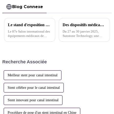
Blog Connexe
Le stand d'exposition de CMEF Sunstone est bondé de clients
Des dispositifs médicaux innovants brillent à Dubaï, Sunstone ouvre la voie à un nouvel avenir mondial dans le domaine de la santé
Le 87e Salon international des
Du 27 au 30 janvier 2025,
équipements médicaux de
Sunstone Technology, une
Chine (CMEF), un événement
entreprise pionnière dans le
de renommée mondiale de
domaine du développement de
l'industrie médicale, s'est
dispositifs médicaux
ouvert à la Convention
innovants, a fait ses débuts au
nationale de Shanghai
salon Arab Health International
Recherche Associée
Medical Device Exhib...
Meilleur stent pour canal intestinal
Stent célèbre pour le canal intestinal
Stent innovant pour canal intestinal
Procédure de pose d'un stent intestinal en Chine