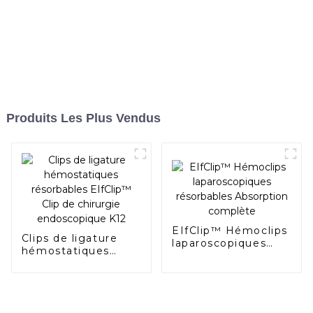
Produits Les Plus Vendus
EIfClip™ Hémoclips
Clips de ligature
laparoscopiques
hémostatiques
résorbables
résorbables
Absorption
EIfClip™ Clip de
complète
chirurgie
endoscopique K12