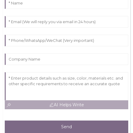
AI Helps Write
Send