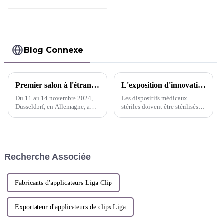
résorbables
Absorption
complète
Blog Connexe
Premier salon à l'étranger de Sunstone Intelligent Manufacturing I L'exposant allemand de Medica est occupé par des négociations commerciales
L'exposition d'innovation de Sunstone
Du 11 au 14 novembre 2024,
Les dispositifs médicaux
Düsseldorf, en Allemagne, a
stériles doivent être stérilisés,
accueilli le 56e Salon
et la stérilisation à l’oxyde
international des équipements
d’éthylène est une méthode de
médicaux (MEDICA). Shengshi
stérilisation couramment
Technology a tenu son premier
utilisée.
salon à l'étranger et a réalisé
Recherche Associée
des performances remarquables.
Fabricants d'applicateurs Liga Clip
Exportateur d'applicateurs de clips Liga