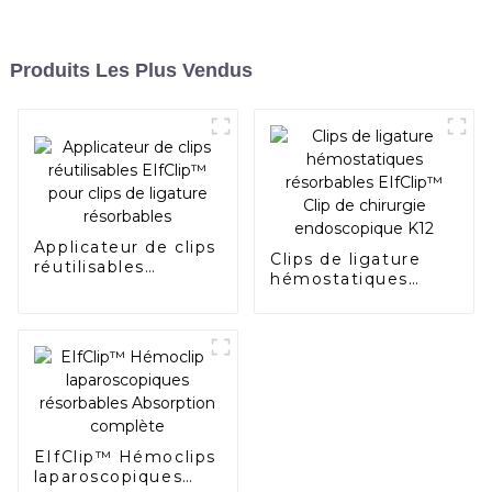
Produits Les Plus Vendus
Applicateur de clips
Clips de ligature
réutilisables
hémostatiques
EIfClip™ pour clips
résorbables
de ligature
EIfClip™ Clip de
résorbables
chirurgie
endoscopique K12
EIfClip™ Hémoclips
laparoscopiques