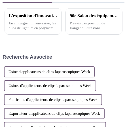
L'exposition d'innovation de Sunstone
90e Salon des équipements médicaux du CMEF (Shenzhen) (automne)
En chirurgie mini-invasive, les
Préavis d'exposition de
clips de ligature en polymère
Hangzhou Sunstone
non résorbable sont toujours
Technology Co., Ltd.
les plus largement utilisés pour
serrer les tissus tubulaires tels
que les vaisseaux sanguins
humains en raison de leurs
Recherche Associée
caractéristiques de produit
uniques...
Usine d'applicateurs de clips laparoscopiques Weck
Usines d'applicateurs de clips laparoscopiques Weck
Fabricants d'applicateurs de clips laparoscopiques Weck
Exportateur d'applicateurs de clips laparoscopiques Weck