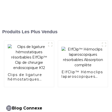
Produits Les Plus Vendus
EIfClip™ Hémoclips
Clips de ligature
laparoscopiques
hémostatiques
résorbables
résorbables
Absorption
EIfClip™ Clip de
complète
chirurgie
endoscopique K12
Blog Connexe