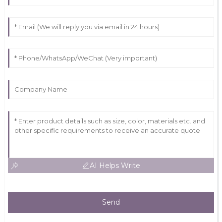
AI Helps Write
Send